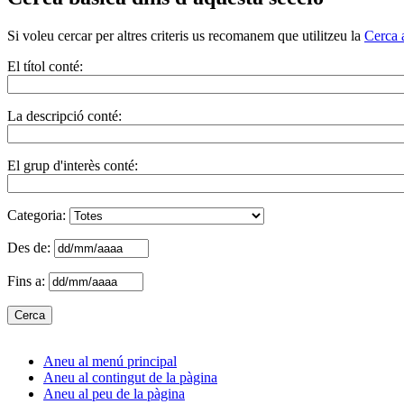
Si voleu cercar per altres criteris us recomanem que utilitzeu la
Cerca 
El títol conté:
La descripció conté:
El grup d'interès conté:
Categoria:
Des de:
Fins a:
Aneu al menú principal
Aneu al contingut de la pàgina
Aneu al peu de la pàgina