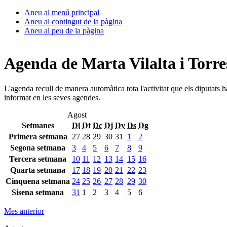
Aneu al menú principal
Aneu al contingut de la pàgina
Aneu al peu de la pàgina
Agenda de Marta Vilalta i Torre
L'agenda recull de manera automàtica tota l'activitat que els diputats 
informat en les seves agendes.
Agost
Setmanes
Dl
Dt
Dc
Dj
Dv
Ds
Dg
Primera setmana
27
28
29
30
31
1
2
Segona setmana
3
4
5
6
7
8
9
Tercera setmana
10
11
12
13
14
15
16
Quarta setmana
17
18
19
20
21
22
23
Cinquena setmana
24
25
26
27
28
29
30
Sisena setmana
31
1
2
3
4
5
6
Mes anterior