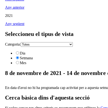
Any anterior
2021
Any següent
Seleccioneu el tipus de vista
Categoria:
Dia
Setmana
Mes
8 de novembre de 2021 - 14 de novembre 
En data d'avui no hi ha programada cap activitat per a aquesta setm
Cerca bàsica dins d'aquesta secció
Si voleu cercar per altres criteris us recomanem que utilitzeu la
Cerc