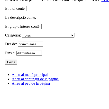
El títol conté:
La descripció conté:
El grup d'interès conté:
Categoria:
Des de:
Fins a:
Aneu al menú principal
Aneu al contingut de la pàgina
Aneu al peu de la pàgina