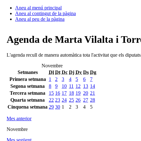
Aneu al menú principal
Aneu al contingut de la pàgina
Aneu al peu de la pàgina
Agenda de Marta Vilalta i Torr
L'agenda recull de manera automàtica tota l'activitat que els diputat
Novembre
Setmanes
Dl
Dt
Dc
Dj
Dv
Ds
Dg
Primera setmana
1
2
3
4
5
6
7
Segona setmana
8
9
10
11
12
13
14
Tercera setmana
15
16
17
18
19
20
21
Quarta setmana
22
23
24
25
26
27
28
Cinquena setmana
29
30
1
2
3
4
5
Mes anterior
Novembre
Mes següent