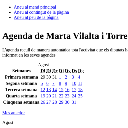
Aneu al menú principal
Aneu al contingut de la pàgina
Aneu al peu de la pàgina
Agenda de Marta Vilalta i Torre
L'agenda recull de manera automàtica tota l'activitat que els diputats 
informat en les seves agendes.
Agost
Setmanes
Dl
Dt
Dc
Dj
Dv
Ds
Dg
Primera setmana
29
30
31
1
2
3
4
Segona setmana
5
6
7
8
9
10
11
Tercera setmana
12
13
14
15
16
17
18
Quarta setmana
19
20
21
22
23
24
25
Cinquena setmana
26
27
28
29
30
31
Mes anterior
Agost