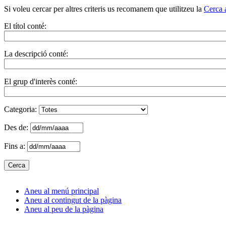
Si voleu cercar per altres criteris us recomanem que utilitzeu la
Cerca 
El títol conté:
La descripció conté:
El grup d'interès conté:
Categoria:
Des de:
Fins a:
Aneu al menú principal
Aneu al contingut de la pàgina
Aneu al peu de la pàgina