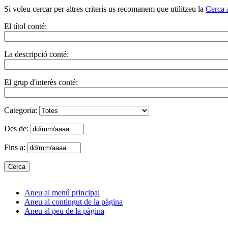
Si voleu cercar per altres criteris us recomanem que utilitzeu la
Cerca 
El títol conté:
La descripció conté:
El grup d'interès conté:
Categoria:
Des de:
Fins a:
Aneu al menú principal
Aneu al contingut de la pàgina
Aneu al peu de la pàgina