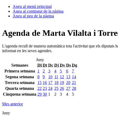
Aneu al menú principal
Aneu al contingut de la pàgina
Aneu al peu de la pàgina
Agenda de Marta Vilalta i Torre
L'agenda recull de manera automàtica tota l'activitat que els diputats 
informat en les seves agendes.
Juny
Setmanes
Dl
Dt
Dc
Dj
Dv
Ds
Dg
Primera setmana
1
2
3
4
5
6
7
Segona setmana
8
9
10
11
12
13
14
Tercera setmana
15
16
17
18
19
20
21
Quarta setmana
22
23
24
25
26
27
28
Cinquena setmana
29
30
1
2
3
4
5
Mes anterior
Juny