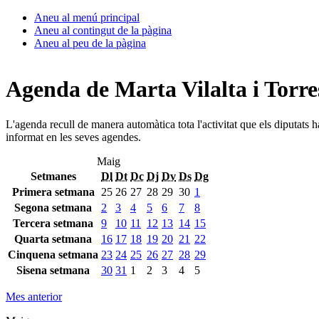
Aneu al menú principal
Aneu al contingut de la pàgina
Aneu al peu de la pàgina
Agenda de Marta Vilalta i Torre
L'agenda recull de manera automàtica tota l'activitat que els diputats 
informat en les seves agendes.
Maig
Setmanes
Dl
Dt
Dc
Dj
Dv
Ds
Dg
Primera setmana
25
26
27
28
29
30
1
Segona setmana
2
3
4
5
6
7
8
Tercera setmana
9
10
11
12
13
14
15
Quarta setmana
16
17
18
19
20
21
22
Cinquena setmana
23
24
25
26
27
28
29
Sisena setmana
30
31
1
2
3
4
5
Mes anterior