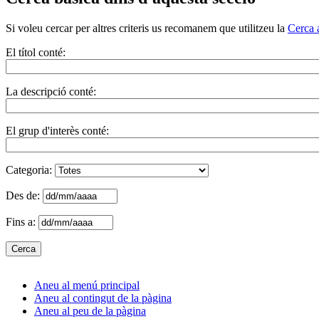
Si voleu cercar per altres criteris us recomanem que utilitzeu la
Cerca 
El títol conté:
La descripció conté:
El grup d'interès conté:
Categoria:
Des de:
Fins a:
Aneu al menú principal
Aneu al contingut de la pàgina
Aneu al peu de la pàgina