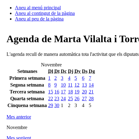
Aneu al menú principal
Aneu al contingut de la pàgina
Aneu al peu de la pàgina
Agenda de Marta Vilalta i Torr
L'agenda recull de manera automàtica tota l'activitat que els diputat
Novembre
Setmanes
Dl
Dt
Dc
Dj
Dv
Ds
Dg
Primera setmana
1
2
3
4
5
6
7
Segona setmana
8
9
10
11
12
13
14
Tercera setmana
15
16
17
18
19
20
21
Quarta setmana
22
23
24
25
26
27
28
Cinquena setmana
29
30
1
2
3
4
5
Mes anterior
Novembre
Mes següent