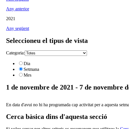
Any anterior
2021
Any següent
Seleccioneu el tipus de vista
Categoria:
Dia
Setmana
Mes
1 de novembre de 2021 - 7 de novembre d
En data d'avui no hi ha programada cap activitat per a aquesta setm
Cerca bàsica dins d'aquesta secció
Si voleu cercar per altres criteris us recomanem que utilitzeu la
Cerc