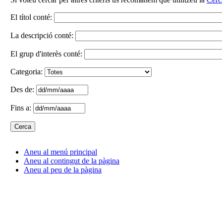
El títol conté:
La descripció conté:
El grup d'interès conté:
Categoria:
Des de:
Fins a:
Aneu al menú principal
Aneu al contingut de la pàgina
Aneu al peu de la pàgina