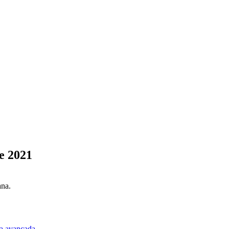
e 2021
ana.
a avançada