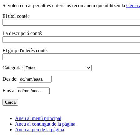
Si voleu cercar per altres criteris us recomanem que utilitzeu la
Cerca 
El títol conté:
La descripció conté:
El grup d'interès conté:
Categoria:
Des de:
Fins a:
Aneu al menú principal
Aneu al contingut de la pàgina
Aneu al peu de la pàgina