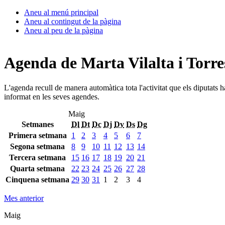
Aneu al menú principal
Aneu al contingut de la pàgina
Aneu al peu de la pàgina
Agenda de Marta Vilalta i Torre
L'agenda recull de manera automàtica tota l'activitat que els diputats 
informat en les seves agendes.
Maig
Setmanes
Dl
Dt
Dc
Dj
Dv
Ds
Dg
Primera setmana
1
2
3
4
5
6
7
Segona setmana
8
9
10
11
12
13
14
Tercera setmana
15
16
17
18
19
20
21
Quarta setmana
22
23
24
25
26
27
28
Cinquena setmana
29
30
31
1
2
3
4
Mes anterior
Maig