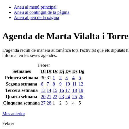
Aneu al menú principal
Aneu al contingut de la pàgina
Aneu al peu de la pàgina
Agenda de Marta Vilalta i Torre
L'agenda recull de manera automàtica tota l'activitat que els diputats 
informat en les seves agendes.
Febrer
Setmanes
Dl
Dt
Dc
Dj
Dv
Ds
Dg
Primera setmana
30
31
1
2
3
4
5
Segona setmana
6
7
8
9
10
11
12
Tercera setmana
13
14
15
16
17
18
19
Quarta setmana
20
21
22
23
24
25
26
Cinquena setmana
27
28
1
2
3
4
5
Mes anterior
Febrer