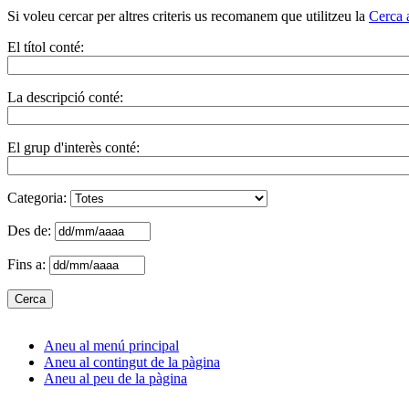
Si voleu cercar per altres criteris us recomanem que utilitzeu la
Cerca 
El títol conté:
La descripció conté:
El grup d'interès conté:
Categoria:
Des de:
Fins a:
Aneu al menú principal
Aneu al contingut de la pàgina
Aneu al peu de la pàgina