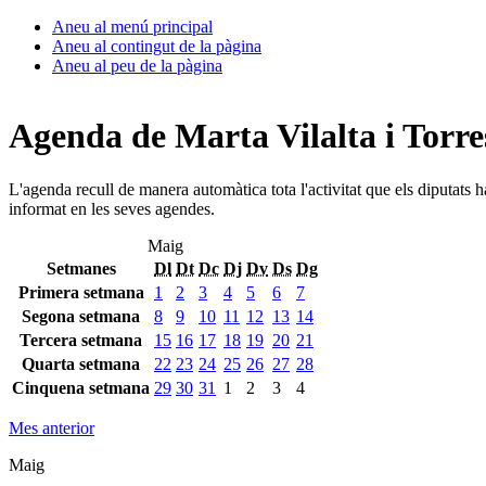
Aneu al menú principal
Aneu al contingut de la pàgina
Aneu al peu de la pàgina
Agenda de Marta Vilalta i Torre
L'agenda recull de manera automàtica tota l'activitat que els diputats 
informat en les seves agendes.
Maig
Setmanes
Dl
Dt
Dc
Dj
Dv
Ds
Dg
Primera setmana
1
2
3
4
5
6
7
Segona setmana
8
9
10
11
12
13
14
Tercera setmana
15
16
17
18
19
20
21
Quarta setmana
22
23
24
25
26
27
28
Cinquena setmana
29
30
31
1
2
3
4
Mes anterior
Maig