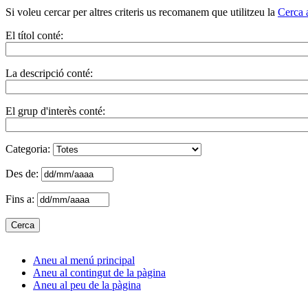
Si voleu cercar per altres criteris us recomanem que utilitzeu la
Cerca 
El títol conté:
La descripció conté:
El grup d'interès conté:
Categoria:
Des de:
Fins a:
Aneu al menú principal
Aneu al contingut de la pàgina
Aneu al peu de la pàgina