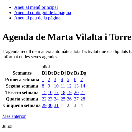
Aneu al menú principal
Aneu al contingut de la pàgina
Aneu al peu de la pàgina
Agenda de Marta Vilalta i Torre
L'agenda recull de manera automàtica tota l'activitat que els diputats 
informat en les seves agendes.
Juliol
Setmanes
Dl
Dt
Dc
Dj
Dv
Ds
Dg
Primera setmana
1
2
3
4
5
6
7
Segona setmana
8
9
10
11
12
13
14
Tercera setmana
15
16
17
18
19
20
21
Quarta setmana
22
23
24
25
26
27
28
Cinquena setmana
29
30
31
1
2
3
4
Mes anterior
Juliol