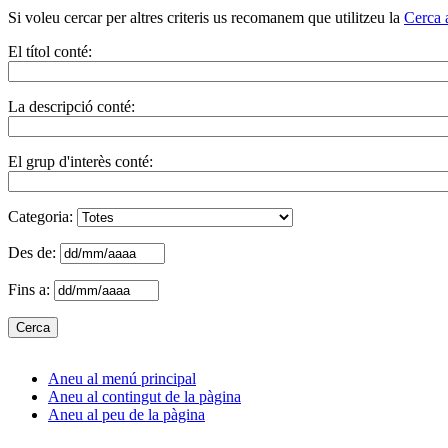
Si voleu cercar per altres criteris us recomanem que utilitzeu la
Cerca 
El títol conté:
La descripció conté:
El grup d'interès conté:
Categoria:
Des de:
Fins a:
Aneu al menú principal
Aneu al contingut de la pàgina
Aneu al peu de la pàgina