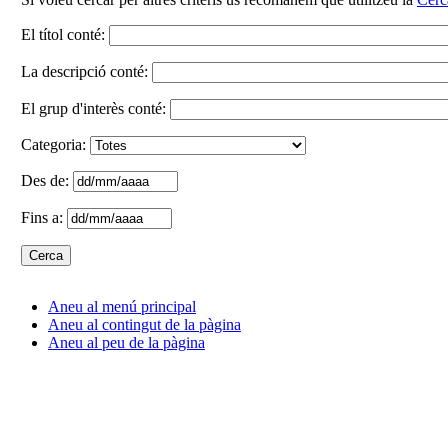
El títol conté:
La descripció conté:
El grup d'interès conté:
Categoria:
Des de:
Fins a:
Aneu al menú principal
Aneu al contingut de la pàgina
Aneu al peu de la pàgina