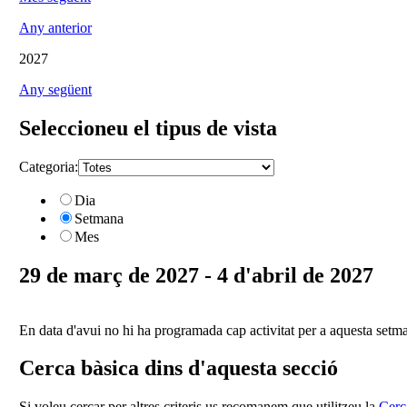
Any anterior
2027
Any següent
Seleccioneu el tipus de vista
Categoria:
Dia
Setmana
Mes
29 de març de 2027 - 4 d'abril de 2027
En data d'avui no hi ha programada cap activitat per a aquesta setm
Cerca bàsica dins d'aquesta secció
Si voleu cercar per altres criteris us recomanem que utilitzeu la
Cerc