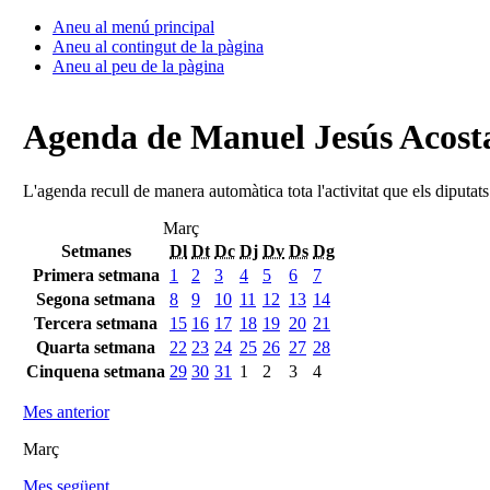
Aneu al menú principal
Aneu al contingut de la pàgina
Aneu al peu de la pàgina
Agenda de Manuel Jesús Acosta
L'agenda recull de manera automàtica tota l'activitat que els diputat
Març
Setmanes
Dl
Dt
Dc
Dj
Dv
Ds
Dg
Primera setmana
1
2
3
4
5
6
7
Segona setmana
8
9
10
11
12
13
14
Tercera setmana
15
16
17
18
19
20
21
Quarta setmana
22
23
24
25
26
27
28
Cinquena setmana
29
30
31
1
2
3
4
Mes anterior
Març
Mes següent