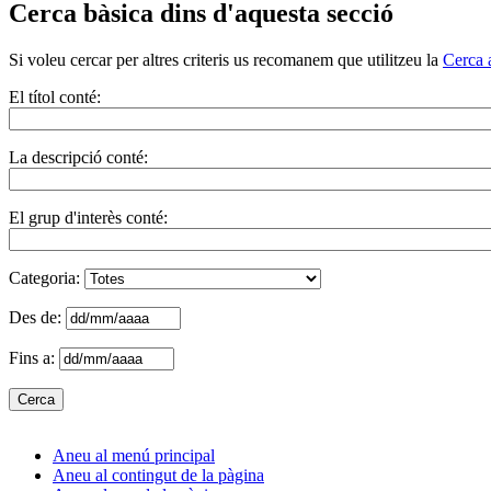
Cerca bàsica dins d'aquesta secció
Si voleu cercar per altres criteris us recomanem que utilitzeu la
Cerca 
El títol conté:
La descripció conté:
El grup d'interès conté:
Categoria:
Des de:
Fins a:
Aneu al menú principal
Aneu al contingut de la pàgina