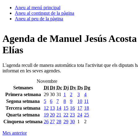
Aneu al menú principal
Aneu al contingut de la pàgina
Aneu al peu de la pàgina
Agenda de Manuel Jesús Acosta
Elías
L'agenda recull de manera automàtica tota l'activitat que els diputats 
informat en les seves agendes.
Novembre
Setmanes
Dl
Dt
Dc
Dj
Dv
Ds
Dg
Primera setmana
29
30
31
1
2
3
4
Segona setmana
5
6
7
8
9
10
11
Tercera setmana
12
13
14
15
16
17
18
Quarta setmana
19
20
21
22
23
24
25
Cinquena setmana
26
27
28
29
30
1
2
Mes anterior