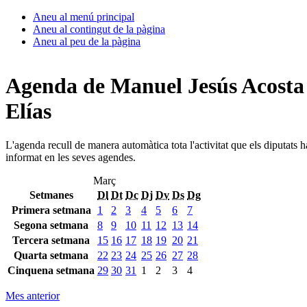
Aneu al menú principal
Aneu al contingut de la pàgina
Aneu al peu de la pàgina
Agenda de Manuel Jesús Acosta
Elías
L'agenda recull de manera automàtica tota l'activitat que els diputats 
informat en les seves agendes.
Març
Setmanes
Dl
Dt
Dc
Dj
Dv
Ds
Dg
Primera setmana
1
2
3
4
5
6
7
Segona setmana
8
9
10
11
12
13
14
Tercera setmana
15
16
17
18
19
20
21
Quarta setmana
22
23
24
25
26
27
28
Cinquena setmana
29
30
31
1
2
3
4
Mes anterior