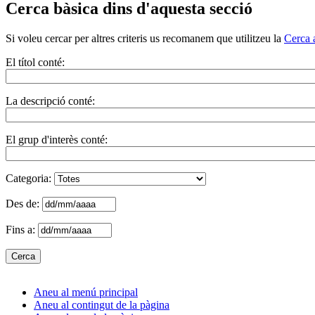
Cerca bàsica dins d'aquesta secció
Si voleu cercar per altres criteris us recomanem que utilitzeu la
Cerca 
El títol conté:
La descripció conté:
El grup d'interès conté:
Categoria:
Des de:
Fins a:
Aneu al menú principal
Aneu al contingut de la pàgina