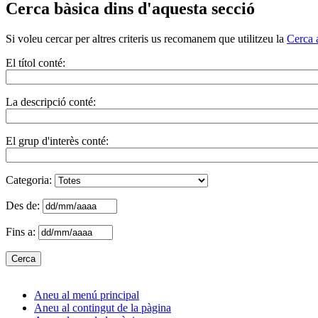
Cerca bàsica dins d'aquesta secció
Si voleu cercar per altres criteris us recomanem que utilitzeu la
Cerca 
El títol conté:
La descripció conté:
El grup d'interès conté:
Categoria:
Des de:
Fins a:
Aneu al menú principal
Aneu al contingut de la pàgina