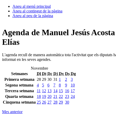
Aneu al menú principal
Aneu al contingut de la pàgina
Aneu al peu de la pàgina
Agenda de Manuel Jesús Acosta
Elías
L'agenda recull de manera automàtica tota l'activitat que els diputats 
informat en les seves agendes.
Novembre
Setmanes
Dl
Dt
Dc
Dj
Dv
Ds
Dg
Primera setmana
28
29
30
31
1
2
3
Segona setmana
4
5
6
7
8
9
10
Tercera setmana
11
12
13
14
15
16
17
Quarta setmana
18
19
20
21
22
23
24
Cinquena setmana
25
26
27
28
29
30
Mes anterior