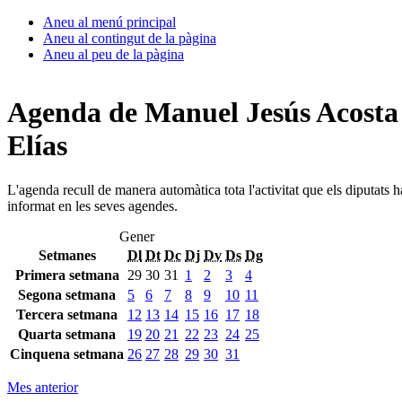
Aneu al menú principal
Aneu al contingut de la pàgina
Aneu al peu de la pàgina
Agenda de Manuel Jesús Acosta
Elías
L'agenda recull de manera automàtica tota l'activitat que els diputats 
informat en les seves agendes.
Gener
Setmanes
Dl
Dt
Dc
Dj
Dv
Ds
Dg
Primera setmana
29
30
31
1
2
3
4
Segona setmana
5
6
7
8
9
10
11
Tercera setmana
12
13
14
15
16
17
18
Quarta setmana
19
20
21
22
23
24
25
Cinquena setmana
26
27
28
29
30
31
Mes anterior