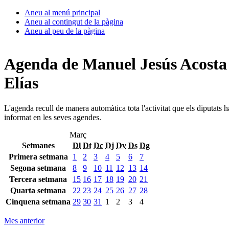
Aneu al menú principal
Aneu al contingut de la pàgina
Aneu al peu de la pàgina
Agenda de Manuel Jesús Acosta
Elías
L'agenda recull de manera automàtica tota l'activitat que els diputats 
informat en les seves agendes.
Març
Setmanes
Dl
Dt
Dc
Dj
Dv
Ds
Dg
Primera setmana
1
2
3
4
5
6
7
Segona setmana
8
9
10
11
12
13
14
Tercera setmana
15
16
17
18
19
20
21
Quarta setmana
22
23
24
25
26
27
28
Cinquena setmana
29
30
31
1
2
3
4
Mes anterior