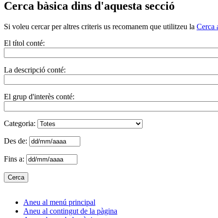
Cerca bàsica dins d'aquesta secció
Si voleu cercar per altres criteris us recomanem que utilitzeu la
Cerca 
El títol conté:
La descripció conté:
El grup d'interès conté:
Categoria:
Des de:
Fins a:
Aneu al menú principal
Aneu al contingut de la pàgina