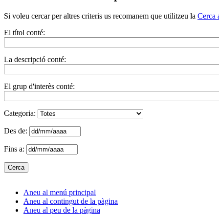
Si voleu cercar per altres criteris us recomanem que utilitzeu la
Cerca 
El títol conté:
La descripció conté:
El grup d'interès conté:
Categoria:
Des de:
Fins a:
Aneu al menú principal
Aneu al contingut de la pàgina
Aneu al peu de la pàgina