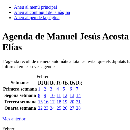
Aneu al menú principal
Aneu al contingut de la pàgina
Aneu al peu de la pàgina
Agenda de Manuel Jesús Acosta
Elías
L'agenda recull de manera automàtica tota l'activitat que els diputats 
informat en les seves agendes.
Febrer
Setmanes
Dl
Dt
Dc
Dj
Dv
Ds
Dg
Primera setmana
1
2
3
4
5
6
7
Segona setmana
8
9
10
11
12
13
14
Tercera setmana
15
16
17
18
19
20
21
Quarta setmana
22
23
24
25
26
27
28
Mes anterior
Febrer