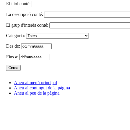
El títol conté:
La descripció conté:
El grup d'interès conté:
Categoria:
Des de:
Fins a:
Aneu al menú principal
Aneu al contingut de la pàgina
Aneu al peu de la pàgina