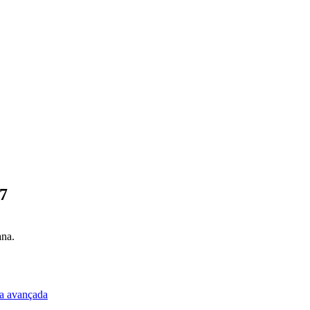
27
ana.
a avançada