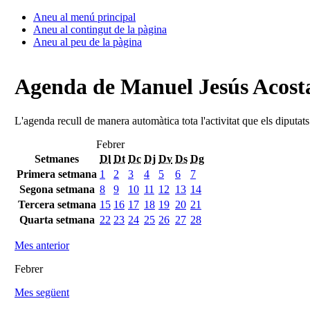
Aneu al menú principal
Aneu al contingut de la pàgina
Aneu al peu de la pàgina
Agenda de Manuel Jesús Acosta
L'agenda recull de manera automàtica tota l'activitat que els diputat
Febrer
Setmanes
Dl
Dt
Dc
Dj
Dv
Ds
Dg
Primera setmana
1
2
3
4
5
6
7
Segona setmana
8
9
10
11
12
13
14
Tercera setmana
15
16
17
18
19
20
21
Quarta setmana
22
23
24
25
26
27
28
Mes anterior
Febrer
Mes següent