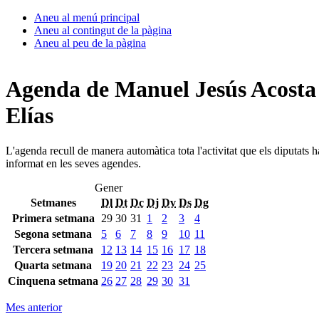
Aneu al menú principal
Aneu al contingut de la pàgina
Aneu al peu de la pàgina
Agenda de Manuel Jesús Acosta
Elías
L'agenda recull de manera automàtica tota l'activitat que els diputats 
informat en les seves agendes.
Gener
Setmanes
Dl
Dt
Dc
Dj
Dv
Ds
Dg
Primera setmana
29
30
31
1
2
3
4
Segona setmana
5
6
7
8
9
10
11
Tercera setmana
12
13
14
15
16
17
18
Quarta setmana
19
20
21
22
23
24
25
Cinquena setmana
26
27
28
29
30
31
Mes anterior