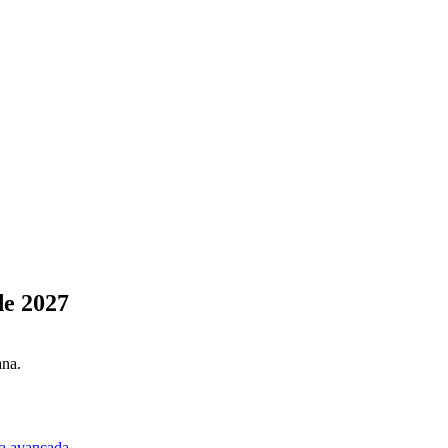
de 2027
ana.
a avançada