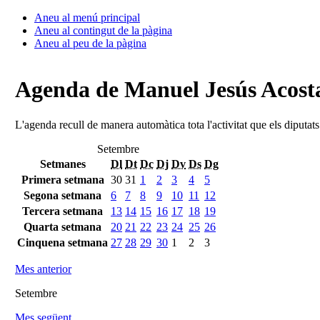
Aneu al menú principal
Aneu al contingut de la pàgina
Aneu al peu de la pàgina
Agenda de Manuel Jesús Acosta
L'agenda recull de manera automàtica tota l'activitat que els diputat
Setembre
Setmanes
Dl
Dt
Dc
Dj
Dv
Ds
Dg
Primera setmana
30
31
1
2
3
4
5
Segona setmana
6
7
8
9
10
11
12
Tercera setmana
13
14
15
16
17
18
19
Quarta setmana
20
21
22
23
24
25
26
Cinquena setmana
27
28
29
30
1
2
3
Mes anterior
Setembre
Mes següent