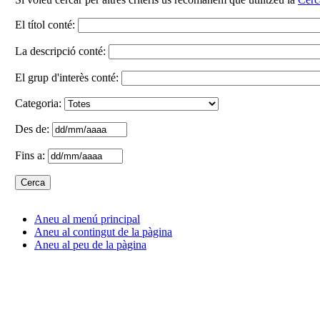
El títol conté:
La descripció conté:
El grup d'interès conté:
Categoria:
Des de:
Fins a:
Aneu al menú principal
Aneu al contingut de la pàgina
Aneu al peu de la pàgina