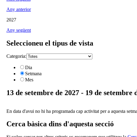
Any anterior
2027
Any següent
Seleccioneu el tipus de vista
Categoria:
Dia
Setmana
Mes
13 de setembre de 2027 - 19 de setembre 
En data d'avui no hi ha programada cap activitat per a aquesta setm
Cerca bàsica dins d'aquesta secció
Si voleu cercar per altres criteris us recomanem que utilitzeu la
Cerc