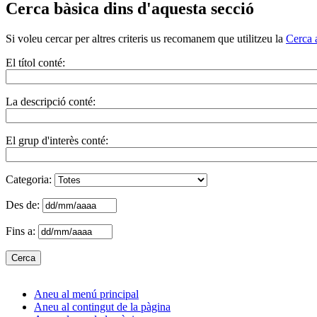
Cerca bàsica dins d'aquesta secció
Si voleu cercar per altres criteris us recomanem que utilitzeu la
Cerca 
El títol conté:
La descripció conté:
El grup d'interès conté:
Categoria:
Des de:
Fins a:
Aneu al menú principal
Aneu al contingut de la pàgina