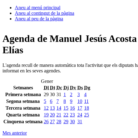
Aneu al menú principal
Aneu al contingut de la pàgina
Aneu al peu de la pàgina
Agenda de Manuel Jesús Acosta
Elías
L'agenda recull de manera automàtica tota l'activitat que els diputats 
informat en les seves agendes.
Gener
Setmanes
Dl
Dt
Dc
Dj
Dv
Ds
Dg
Primera setmana
29
30
31
1
2
3
4
Segona setmana
5
6
7
8
9
10
11
Tercera setmana
12
13
14
15
16
17
18
Quarta setmana
19
20
21
22
23
24
25
Cinquena setmana
26
27
28
29
30
31
Mes anterior