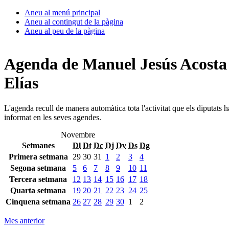
Aneu al menú principal
Aneu al contingut de la pàgina
Aneu al peu de la pàgina
Agenda de Manuel Jesús Acosta
Elías
L'agenda recull de manera automàtica tota l'activitat que els diputats 
informat en les seves agendes.
Novembre
Setmanes
Dl
Dt
Dc
Dj
Dv
Ds
Dg
Primera setmana
29
30
31
1
2
3
4
Segona setmana
5
6
7
8
9
10
11
Tercera setmana
12
13
14
15
16
17
18
Quarta setmana
19
20
21
22
23
24
25
Cinquena setmana
26
27
28
29
30
1
2
Mes anterior