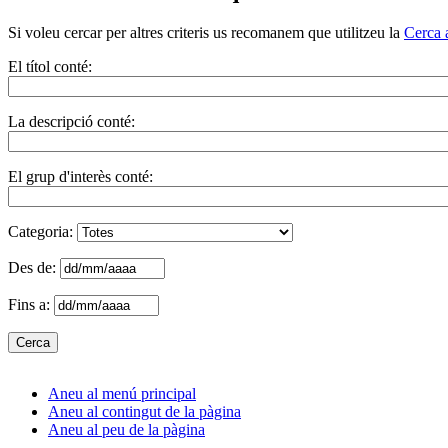
Si voleu cercar per altres criteris us recomanem que utilitzeu la
Cerca 
El títol conté:
La descripció conté:
El grup d'interès conté:
Categoria:
Des de:
Fins a:
Aneu al menú principal
Aneu al contingut de la pàgina
Aneu al peu de la pàgina