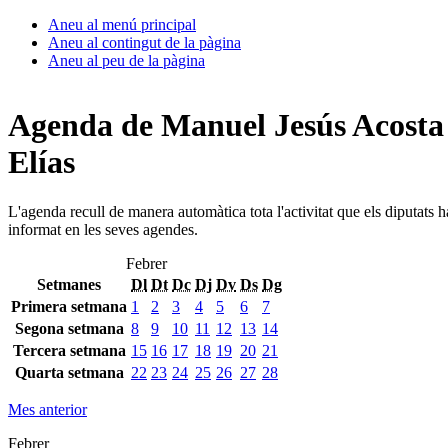
Aneu al menú principal
Aneu al contingut de la pàgina
Aneu al peu de la pàgina
Agenda de Manuel Jesús Acosta
Elías
L'agenda recull de manera automàtica tota l'activitat que els diputats 
informat en les seves agendes.
Febrer
Setmanes
Dl
Dt
Dc
Dj
Dv
Ds
Dg
Primera setmana
1
2
3
4
5
6
7
Segona setmana
8
9
10
11
12
13
14
Tercera setmana
15
16
17
18
19
20
21
Quarta setmana
22
23
24
25
26
27
28
Mes anterior
Febrer