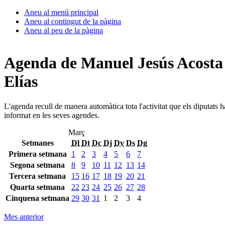
Aneu al menú principal
Aneu al contingut de la pàgina
Aneu al peu de la pàgina
Agenda de Manuel Jesús Acosta
Elías
L'agenda recull de manera automàtica tota l'activitat que els diputats 
informat en les seves agendes.
Març
Setmanes
Dl
Dt
Dc
Dj
Dv
Ds
Dg
Primera setmana
1
2
3
4
5
6
7
Segona setmana
8
9
10
11
12
13
14
Tercera setmana
15
16
17
18
19
20
21
Quarta setmana
22
23
24
25
26
27
28
Cinquena setmana
29
30
31
1
2
3
4
Mes anterior