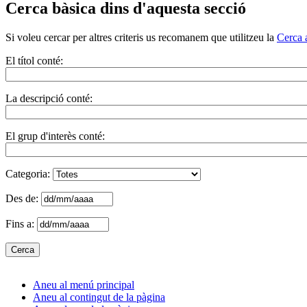
Cerca bàsica dins d'aquesta secció
Si voleu cercar per altres criteris us recomanem que utilitzeu la
Cerca 
El títol conté:
La descripció conté:
El grup d'interès conté:
Categoria:
Des de:
Fins a:
Aneu al menú principal
Aneu al contingut de la pàgina