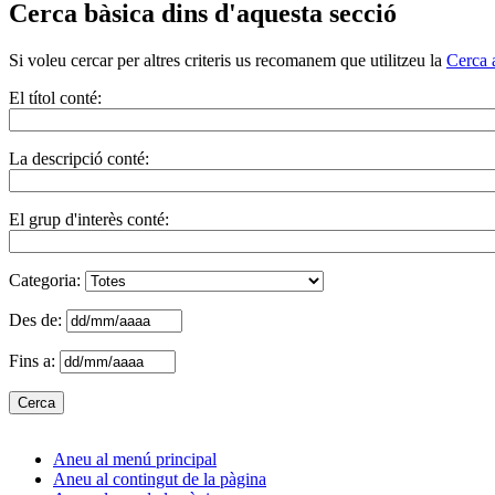
Cerca bàsica dins d'aquesta secció
Si voleu cercar per altres criteris us recomanem que utilitzeu la
Cerca 
El títol conté:
La descripció conté:
El grup d'interès conté:
Categoria:
Des de:
Fins a:
Aneu al menú principal
Aneu al contingut de la pàgina