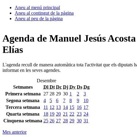
Aneu al menú principal
Aneu al contingut de la pàgina
Aneu al peu de la pàgina
Agenda de Manuel Jesús Acosta
Elías
L'agenda recull de manera automàtica tota l'activitat que els diputats 
informat en les seves agendes.
Desembre
Setmanes
Dl
Dt
Dc
Dj
Dv
Ds
Dg
Primera setmana
27
28
29
30
1
2
3
Segona setmana
4
5
6
7
8
9
10
Tercera setmana
11
12
13
14
15
16
17
Quarta setmana
18
19
20
21
22
23
24
Cinquena setmana
25
26
27
28
29
30
31
Mes anterior