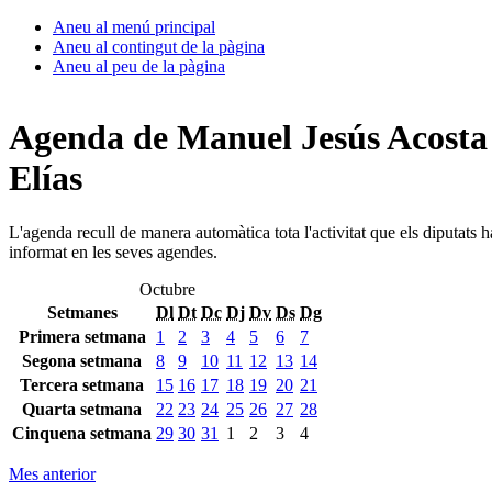
Aneu al menú principal
Aneu al contingut de la pàgina
Aneu al peu de la pàgina
Agenda de Manuel Jesús Acosta
Elías
L'agenda recull de manera automàtica tota l'activitat que els diputats 
informat en les seves agendes.
Octubre
Setmanes
Dl
Dt
Dc
Dj
Dv
Ds
Dg
Primera setmana
1
2
3
4
5
6
7
Segona setmana
8
9
10
11
12
13
14
Tercera setmana
15
16
17
18
19
20
21
Quarta setmana
22
23
24
25
26
27
28
Cinquena setmana
29
30
31
1
2
3
4
Mes anterior