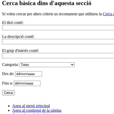
Cerca bàsica dins d'aquesta secció
Si voleu cercar per altres criteris us recomanem que utilitzeu la
Cerca 
El títol conté:
La descripció conté:
El grup d'interès conté:
Categoria:
Des de:
Fins a:
Aneu al menú principal
Aneu al contingut de la pàgina