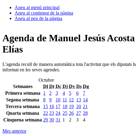
Aneu al menú principal
Aneu al contingut de la pàgina
Aneu al peu de la pàgina
Agenda de Manuel Jesús Acosta
Elías
L'agenda recull de manera automàtica tota l'activitat que els diputats 
informat en les seves agendes.
Octubre
Setmanes
Dl
Dt
Dc
Dj
Dv
Ds
Dg
Primera setmana
1
2
3
4
5
6
7
Segona setmana
8
9
10
11
12
13
14
Tercera setmana
15
16
17
18
19
20
21
Quarta setmana
22
23
24
25
26
27
28
Cinquena setmana
29
30
31
1
2
3
4
Mes anterior