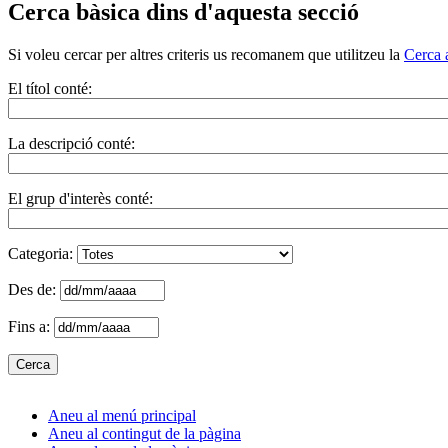
Cerca bàsica dins d'aquesta secció
Si voleu cercar per altres criteris us recomanem que utilitzeu la
Cerca 
El títol conté:
La descripció conté:
El grup d'interès conté:
Categoria:
Des de:
Fins a:
Aneu al menú principal
Aneu al contingut de la pàgina