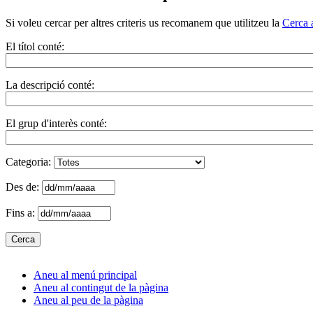
Si voleu cercar per altres criteris us recomanem que utilitzeu la
Cerca 
El títol conté:
La descripció conté:
El grup d'interès conté:
Categoria:
Des de:
Fins a:
Aneu al menú principal
Aneu al contingut de la pàgina
Aneu al peu de la pàgina