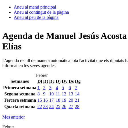
Aneu al menú principal
Aneu al contingut de la pàgina
Aneu al peu de la pàgina
Agenda de Manuel Jesús Acosta
Elías
L'agenda recull de manera automàtica tota l'activitat que els diputats 
informat en les seves agendes.
Febrer
Setmanes
Dl
Dt
Dc
Dj
Dv
Ds
Dg
Primera setmana
1
2
3
4
5
6
7
Segona setmana
8
9
10
11
12
13
14
Tercera setmana
15
16
17
18
19
20
21
Quarta setmana
22
23
24
25
26
27
28
Mes anterior
Febrer