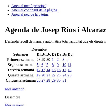
Aneu al menú principal
Aneu al contingut de la pàgina
Aneu al peu de la pàgina
Agenda de Josep Rius i Alcara
L'agenda recull de manera automàtica tota l'activitat que els diputat
Desembre
Setmanes
Dl
Dt
Dc
Dj
Dv
Ds
Dg
Primera setmana
28
29
30
1
2
3
4
Segona setmana
5
6
7
8
9
10
11
Tercera setmana
12
13
14
15
16
17
18
Quarta setmana
19
20
21
22
23
24
25
Cinquena setmana
26
27
28
29
30
31
Mes anterior
Desembre
Mes següent