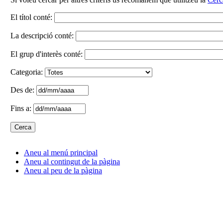
El títol conté:
La descripció conté:
El grup d'interès conté:
Categoria:
Des de:
Fins a:
Aneu al menú principal
Aneu al contingut de la pàgina
Aneu al peu de la pàgina