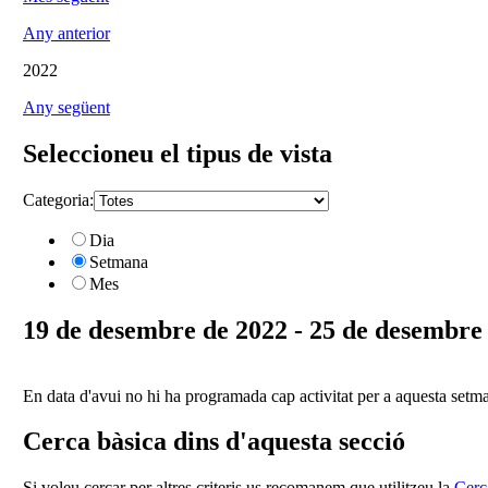
Any anterior
2022
Any següent
Seleccioneu el tipus de vista
Categoria:
Dia
Setmana
Mes
19 de desembre de 2022 - 25 de desembre
En data d'avui no hi ha programada cap activitat per a aquesta setm
Cerca bàsica dins d'aquesta secció
Si voleu cercar per altres criteris us recomanem que utilitzeu la
Cerc