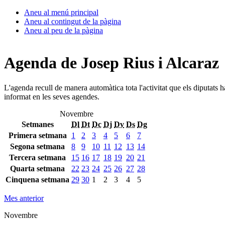
Aneu al menú principal
Aneu al contingut de la pàgina
Aneu al peu de la pàgina
Agenda de Josep Rius i Alcaraz
L'agenda recull de manera automàtica tota l'activitat que els diputats 
informat en les seves agendes.
Novembre
Setmanes
Dl
Dt
Dc
Dj
Dv
Ds
Dg
Primera setmana
1
2
3
4
5
6
7
Segona setmana
8
9
10
11
12
13
14
Tercera setmana
15
16
17
18
19
20
21
Quarta setmana
22
23
24
25
26
27
28
Cinquena setmana
29
30
1
2
3
4
5
Mes anterior
Novembre