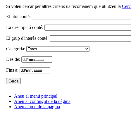
Si voleu cercar per altres criteris us recomanem que utilitzeu la
Cerc
El títol conté:
La descripció conté:
El grup d'interès conté:
Categoria:
Des de:
Fins a:
Aneu al menú principal
Aneu al contingut de la pàgina
Aneu al peu de la pàgina