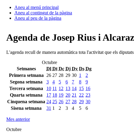
Aneu al menú principal
Aneu al contingut de la pàgina
Aneu al peu de la pàgina
Agenda de Josep Rius i Alcara
L'agenda recull de manera automàtica tota l'activitat que els diputat
Octubre
Setmanes
Dl
Dt
Dc
Dj
Dv
Ds
Dg
Primera setmana
26
27
28
29
30
1
2
Segona setmana
3
4
5
6
7
8
9
Tercera setmana
10
11
12
13
14
15
16
Quarta setmana
17
18
19
20
21
22
23
Cinquena setmana
24
25
26
27
28
29
30
Sisena setmana
31
1
2
3
4
5
6
Mes anterior
Octubre