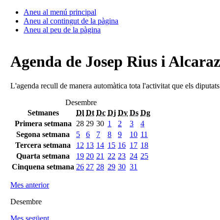
Aneu al menú principal
Aneu al contingut de la pàgina
Aneu al peu de la pàgina
Agenda de Josep Rius i Alcara
L'agenda recull de manera automàtica tota l'activitat que els diputat
Desembre
Setmanes
Dl
Dt
Dc
Dj
Dv
Ds
Dg
Primera setmana
28
29
30
1
2
3
4
Segona setmana
5
6
7
8
9
10
11
Tercera setmana
12
13
14
15
16
17
18
Quarta setmana
19
20
21
22
23
24
25
Cinquena setmana
26
27
28
29
30
31
Mes anterior
Desembre
Mes següent