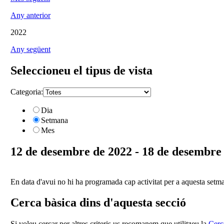
Any anterior
2022
Any següent
Seleccioneu el tipus de vista
Categoria:
Dia
Setmana
Mes
12 de desembre de 2022 - 18 de desembre
En data d'avui no hi ha programada cap activitat per a aquesta setm
Cerca bàsica dins d'aquesta secció
Si voleu cercar per altres criteris us recomanem que utilitzeu la
Cerc