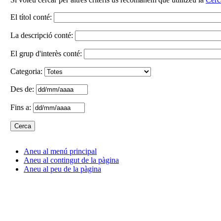
El títol conté:
La descripció conté:
El grup d'interès conté:
Categoria:
Des de:
Fins a:
Aneu al menú principal
Aneu al contingut de la pàgina
Aneu al peu de la pàgina