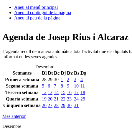
Aneu al menú principal
Aneu al contingut de la pàgina
Aneu al peu de la pàgina
Agenda de Josep Rius i Alcaraz
L'agenda recull de manera automàtica tota l'activitat que els diputats 
informat en les seves agendes.
Desembre
Setmanes
Dl
Dt
Dc
Dj
Dv
Ds
Dg
Primera setmana
28
29
30
1
2
3
4
Segona setmana
5
6
7
8
9
10
11
Tercera setmana
12
13
14
15
16
17
18
Quarta setmana
19
20
21
22
23
24
25
Cinquena setmana
26
27
28
29
30
31
Mes anterior
Desembre