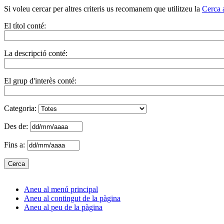
Si voleu cercar per altres criteris us recomanem que utilitzeu la
Cerca 
El títol conté:
La descripció conté:
El grup d'interès conté:
Categoria:
Des de:
Fins a:
Aneu al menú principal
Aneu al contingut de la pàgina
Aneu al peu de la pàgina