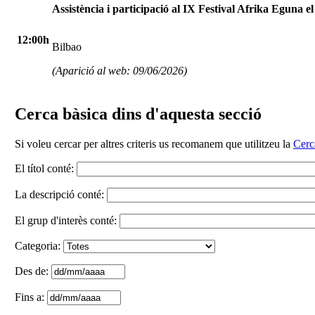
Assistència i participació al IX Festival Afrika Eguna e
12:00h
Bilbao
(Aparició al web: 09/06/2026)
Cerca bàsica dins d'aquesta secció
Si voleu cercar per altres criteris us recomanem que utilitzeu la
Cerc
El títol conté:
La descripció conté:
El grup d'interès conté:
Categoria:
Des de:
Fins a: