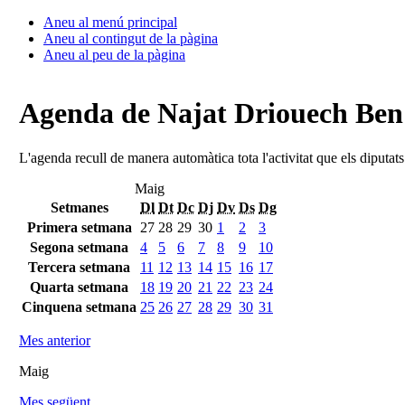
Aneu al menú principal
Aneu al contingut de la pàgina
Aneu al peu de la pàgina
Agenda de Najat Driouech Be
L'agenda recull de manera automàtica tota l'activitat que els diputat
Maig
Setmanes
Dl
Dt
Dc
Dj
Dv
Ds
Dg
Primera setmana
27
28
29
30
1
2
3
Segona setmana
4
5
6
7
8
9
10
Tercera setmana
11
12
13
14
15
16
17
Quarta setmana
18
19
20
21
22
23
24
Cinquena setmana
25
26
27
28
29
30
31
Mes anterior
Maig
Mes següent