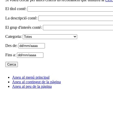
El títol conté:
La descripció conté:
El grup d'interès conté:
Categoria:
Des de:
Fins a:
Aneu al menú principal
Aneu al contingut de la pàgina
Aneu al peu de la pàgina