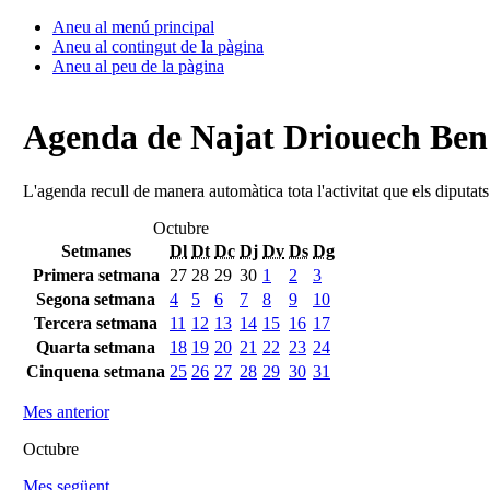
Aneu al menú principal
Aneu al contingut de la pàgina
Aneu al peu de la pàgina
Agenda de Najat Driouech Be
L'agenda recull de manera automàtica tota l'activitat que els diputat
Octubre
Setmanes
Dl
Dt
Dc
Dj
Dv
Ds
Dg
Primera setmana
27
28
29
30
1
2
3
Segona setmana
4
5
6
7
8
9
10
Tercera setmana
11
12
13
14
15
16
17
Quarta setmana
18
19
20
21
22
23
24
Cinquena setmana
25
26
27
28
29
30
31
Mes anterior
Octubre
Mes següent