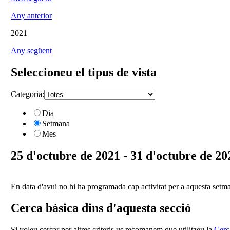
Any anterior
2021
Any següent
Seleccioneu el tipus de vista
Categoria:
Dia
Setmana
Mes
25 d'octubre de 2021 - 31 d'octubre de 20
En data d'avui no hi ha programada cap activitat per a aquesta setm
Cerca bàsica dins d'aquesta secció
Si voleu cercar per altres criteris us recomanem que utilitzeu la
Cerc