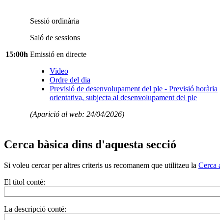
Sessió ordinària
Saló de sessions
15:00h
Emissió en directe
Video
Ordre del dia
Previsió de desenvolupament del ple - Previsió horària
orientativa, subjecta al desenvolupament del ple
(Aparició al web: 24/04/2026)
Cerca bàsica dins d'aquesta secció
Si voleu cercar per altres criteris us recomanem que utilitzeu la
Cerca 
El títol conté:
La descripció conté: