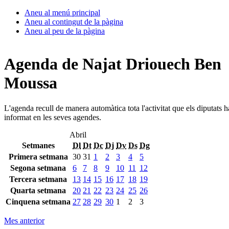
Aneu al menú principal
Aneu al contingut de la pàgina
Aneu al peu de la pàgina
Agenda de Najat Driouech Ben
Moussa
L'agenda recull de manera automàtica tota l'activitat que els diputats 
informat en les seves agendes.
Abril
Setmanes
Dl
Dt
Dc
Dj
Dv
Ds
Dg
Primera setmana
30
31
1
2
3
4
5
Segona setmana
6
7
8
9
10
11
12
Tercera setmana
13
14
15
16
17
18
19
Quarta setmana
20
21
22
23
24
25
26
Cinquena setmana
27
28
29
30
1
2
3
Mes anterior