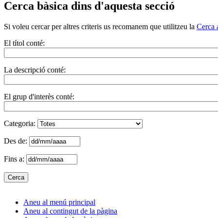
Cerca bàsica dins d'aquesta secció
Si voleu cercar per altres criteris us recomanem que utilitzeu la
Cerca 
El títol conté:
La descripció conté:
El grup d'interès conté:
Categoria:
Des de:
Fins a:
Aneu al menú principal
Aneu al contingut de la pàgina