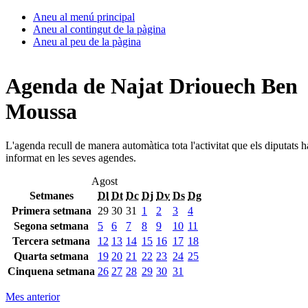
Aneu al menú principal
Aneu al contingut de la pàgina
Aneu al peu de la pàgina
Agenda de Najat Driouech Ben
Moussa
L'agenda recull de manera automàtica tota l'activitat que els diputats 
informat en les seves agendes.
Agost
Setmanes
Dl
Dt
Dc
Dj
Dv
Ds
Dg
Primera setmana
29
30
31
1
2
3
4
Segona setmana
5
6
7
8
9
10
11
Tercera setmana
12
13
14
15
16
17
18
Quarta setmana
19
20
21
22
23
24
25
Cinquena setmana
26
27
28
29
30
31
Mes anterior