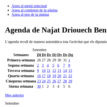
Aneu al menú principal
Aneu al contingut de la pàgina
Aneu al peu de la pàgina
Agenda de Najat Driouech Be
L'agenda recull de manera automàtica tota l'activitat que els diputat
Setembre
Setmanes
Dl
Dt
Dc
Dj
Dv
Ds
Dg
Primera setmana
26
27
28
29
30
31
1
Segona setmana
2
3
4
5
6
7
8
Tercera setmana
9
10
11
12
13
14
15
Quarta setmana
16
17
18
19
20
21
22
Cinquena setmana
23
24
25
26
27
28
29
Sisena setmana
30
1
2
3
4
5
6
Mes anterior
Setembre