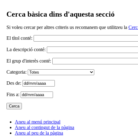
Cerca bàsica dins d'aquesta secció
Si voleu cercar per altres criteris us recomanem que utilitzeu la
Cerc
El títol conté:
La descripció conté:
El grup d'interès conté:
Categoria:
Des de:
Fins a:
Aneu al menú principal
Aneu al contingut de la pàgina
Aneu al peu de la pàgina