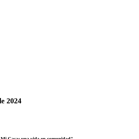
de 2024
te "Mi Casa: una vida en comunidad"