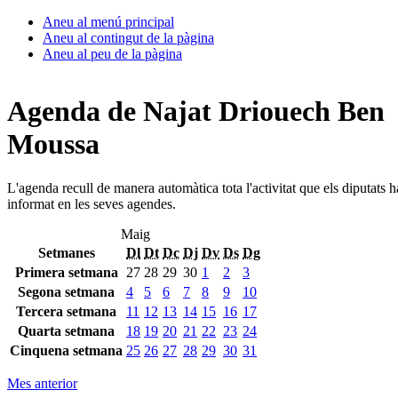
Aneu al menú principal
Aneu al contingut de la pàgina
Aneu al peu de la pàgina
Agenda de Najat Driouech Ben
Moussa
L'agenda recull de manera automàtica tota l'activitat que els diputats 
informat en les seves agendes.
Maig
Setmanes
Dl
Dt
Dc
Dj
Dv
Ds
Dg
Primera setmana
27
28
29
30
1
2
3
Segona setmana
4
5
6
7
8
9
10
Tercera setmana
11
12
13
14
15
16
17
Quarta setmana
18
19
20
21
22
23
24
Cinquena setmana
25
26
27
28
29
30
31
Mes anterior