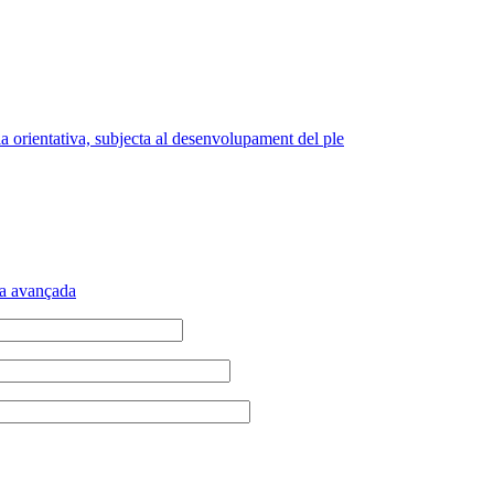
a orientativa, subjecta al desenvolupament del ple
a avançada