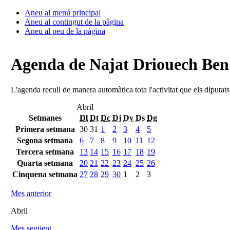
Aneu al menú principal
Aneu al contingut de la pàgina
Aneu al peu de la pàgina
Agenda de Najat Driouech Be
L'agenda recull de manera automàtica tota l'activitat que els diputat
Abril
Setmanes
Dl
Dt
Dc
Dj
Dv
Ds
Dg
Primera setmana
30
31
1
2
3
4
5
Segona setmana
6
7
8
9
10
11
12
Tercera setmana
13
14
15
16
17
18
19
Quarta setmana
20
21
22
23
24
25
26
Cinquena setmana
27
28
29
30
1
2
3
Mes anterior
Abril
Mes següent