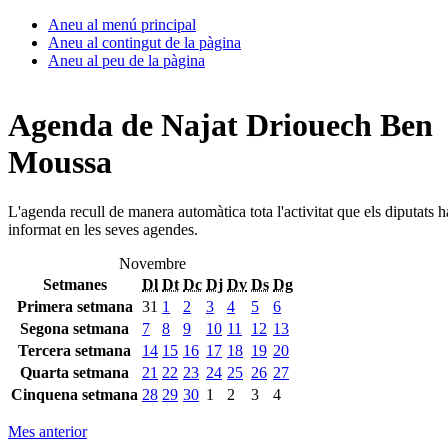
Aneu al menú principal
Aneu al contingut de la pàgina
Aneu al peu de la pàgina
Agenda de Najat Driouech Ben
Moussa
L'agenda recull de manera automàtica tota l'activitat que els diputats 
informat en les seves agendes.
Novembre
Setmanes
Dl
Dt
Dc
Dj
Dv
Ds
Dg
Primera setmana
31
1
2
3
4
5
6
Segona setmana
7
8
9
10
11
12
13
Tercera setmana
14
15
16
17
18
19
20
Quarta setmana
21
22
23
24
25
26
27
Cinquena setmana
28
29
30
1
2
3
4
Mes anterior