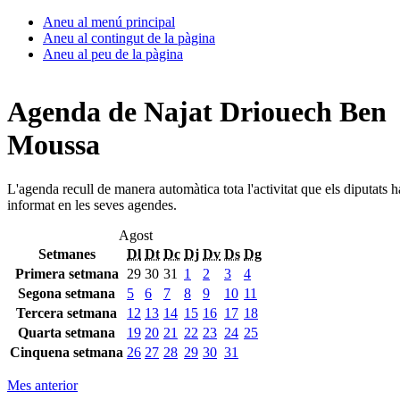
Aneu al menú principal
Aneu al contingut de la pàgina
Aneu al peu de la pàgina
Agenda de Najat Driouech Ben
Moussa
L'agenda recull de manera automàtica tota l'activitat que els diputats 
informat en les seves agendes.
Agost
Setmanes
Dl
Dt
Dc
Dj
Dv
Ds
Dg
Primera setmana
29
30
31
1
2
3
4
Segona setmana
5
6
7
8
9
10
11
Tercera setmana
12
13
14
15
16
17
18
Quarta setmana
19
20
21
22
23
24
25
Cinquena setmana
26
27
28
29
30
31
Mes anterior