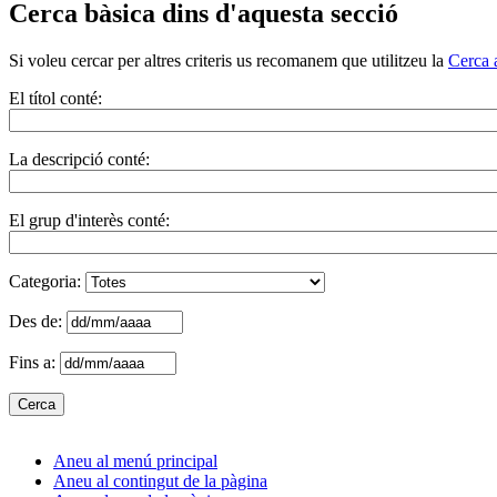
Cerca bàsica dins d'aquesta secció
Si voleu cercar per altres criteris us recomanem que utilitzeu la
Cerca 
El títol conté:
La descripció conté:
El grup d'interès conté:
Categoria:
Des de:
Fins a:
Aneu al menú principal
Aneu al contingut de la pàgina