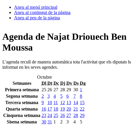
Aneu al menú principal
Aneu al contingut de la pàgina
Aneu al peu de la pàgina
Agenda de Najat Driouech Ben
Moussa
L'agenda recull de manera automàtica tota l'activitat que els diputats 
informat en les seves agendes.
Octubre
Setmanes
Dl
Dt
Dc
Dj
Dv
Ds
Dg
Primera setmana
25
26
27
28
29
30
1
Segona setmana
2
3
4
5
6
7
8
Tercera setmana
9
10
11
12
13
14
15
Quarta setmana
16
17
18
19
20
21
22
Cinquena setmana
23
24
25
26
27
28
29
Sisena setmana
30
31
1
2
3
4
5