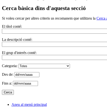
Cerca bàsica dins d'aquesta secció
Si voleu cercar per altres criteris us recomanem que utilitzeu la
Cerca 
El títol conté:
La descripció conté:
El grup d'interès conté:
Categoria:
Des de:
Fins a:
Aneu al menú principal