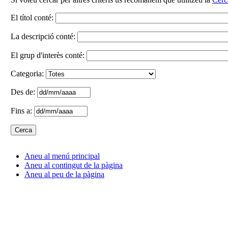
El títol conté:
La descripció conté:
El grup d'interès conté:
Categoria:
Des de:
Fins a:
Aneu al menú principal
Aneu al contingut de la pàgina
Aneu al peu de la pàgina