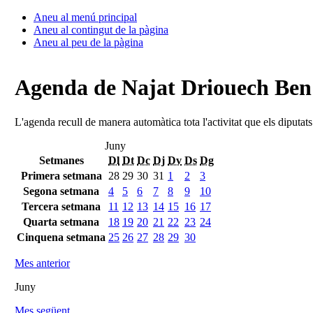
Aneu al menú principal
Aneu al contingut de la pàgina
Aneu al peu de la pàgina
Agenda de Najat Driouech Be
L'agenda recull de manera automàtica tota l'activitat que els diputat
Juny
Setmanes
Dl
Dt
Dc
Dj
Dv
Ds
Dg
Primera setmana
28
29
30
31
1
2
3
Segona setmana
4
5
6
7
8
9
10
Tercera setmana
11
12
13
14
15
16
17
Quarta setmana
18
19
20
21
22
23
24
Cinquena setmana
25
26
27
28
29
30
Mes anterior
Juny
Mes següent