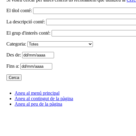
El títol conté:
La descripció conté:
El grup d'interès conté:
Categoria:
Des de:
Fins a:
Aneu al menú principal
Aneu al contingut de la pàgina
Aneu al peu de la pàgina