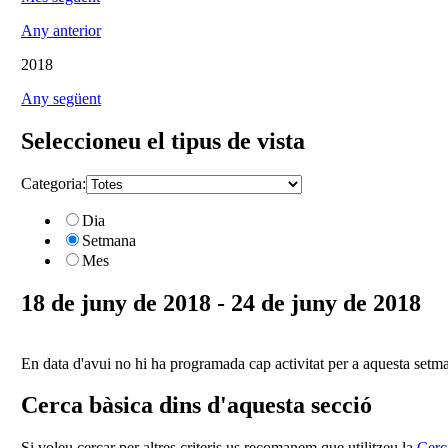
Any anterior
2018
Any següent
Seleccioneu el tipus de vista
Categoria:
Dia
Setmana
Mes
18 de juny de 2018 - 24 de juny de 2018
En data d'avui no hi ha programada cap activitat per a aquesta setm
Cerca bàsica dins d'aquesta secció
Si voleu cercar per altres criteris us recomanem que utilitzeu la
Cerc