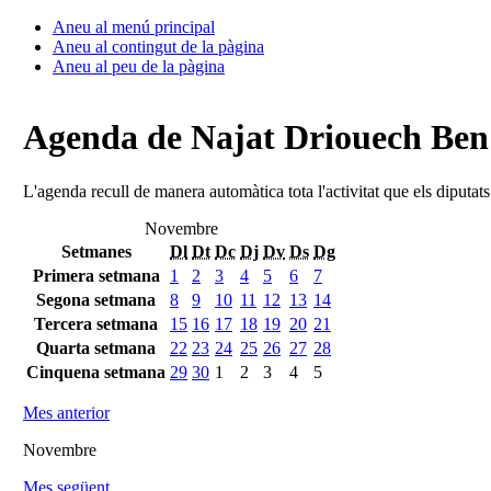
Aneu al menú principal
Aneu al contingut de la pàgina
Aneu al peu de la pàgina
Agenda de Najat Driouech Be
L'agenda recull de manera automàtica tota l'activitat que els diputat
Novembre
Setmanes
Dl
Dt
Dc
Dj
Dv
Ds
Dg
Primera setmana
1
2
3
4
5
6
7
Segona setmana
8
9
10
11
12
13
14
Tercera setmana
15
16
17
18
19
20
21
Quarta setmana
22
23
24
25
26
27
28
Cinquena setmana
29
30
1
2
3
4
5
Mes anterior
Novembre
Mes següent