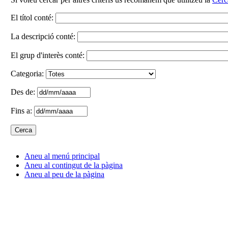
El títol conté:
La descripció conté:
El grup d'interès conté:
Categoria:
Des de:
Fins a:
Aneu al menú principal
Aneu al contingut de la pàgina
Aneu al peu de la pàgina