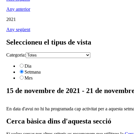
Any anterior
2021
Any següent
Seleccioneu el tipus de vista
Categoria:
Dia
Setmana
Mes
15 de novembre de 2021 - 21 de novembre
En data d'avui no hi ha programada cap activitat per a aquesta setm
Cerca bàsica dins d'aquesta secció
Si voleu cercar per altres criteris us recomanem que utilitzeu la
Cerc