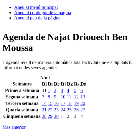
Aneu al menú principal
Aneu al contingut de la pàgina
Aneu al peu de la pàgina
Agenda de Najat Driouech Ben
Moussa
L'agenda recull de manera automàtica tota l'activitat que els diputats 
informat en les seves agendes.
Abril
Setmanes
Dl
Dt
Dc
Dj
Dv
Ds
Dg
Primera setmana
31
1
2
3
4
5
6
Segona setmana
7
8
9
10
11
12
13
Tercera setmana
14
15
16
17
18
19
20
Quarta setmana
21
22
23
24
25
26
27
Cinquena setmana
28
29
30
1
2
3
4
Mes anterior