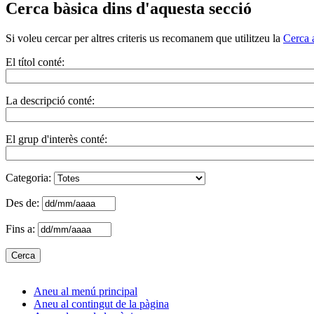
Cerca bàsica dins d'aquesta secció
Si voleu cercar per altres criteris us recomanem que utilitzeu la
Cerca 
El títol conté:
La descripció conté:
El grup d'interès conté:
Categoria:
Des de:
Fins a:
Aneu al menú principal
Aneu al contingut de la pàgina