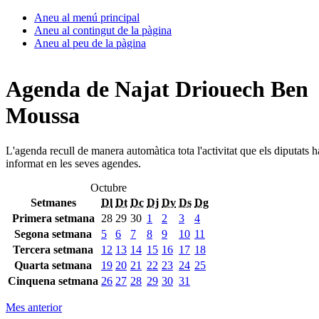
Aneu al menú principal
Aneu al contingut de la pàgina
Aneu al peu de la pàgina
Agenda de Najat Driouech Ben
Moussa
L'agenda recull de manera automàtica tota l'activitat que els diputats 
informat en les seves agendes.
Octubre
Setmanes
Dl
Dt
Dc
Dj
Dv
Ds
Dg
Primera setmana
28
29
30
1
2
3
4
Segona setmana
5
6
7
8
9
10
11
Tercera setmana
12
13
14
15
16
17
18
Quarta setmana
19
20
21
22
23
24
25
Cinquena setmana
26
27
28
29
30
31
Mes anterior