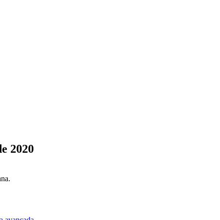
de 2020
ana.
a avançada