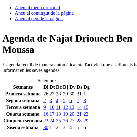
Aneu al menú principal
Aneu al contingut de la pàgina
Aneu al peu de la pàgina
Agenda de Najat Driouech Ben
Moussa
L'agenda recull de manera automàtica tota l'activitat que els diputats 
informat en les seves agendes.
Setembre
Setmanes
Dl
Dt
Dc
Dj
Dv
Ds
Dg
Primera setmana
26
27
28
29
30
31
1
Segona setmana
2
3
4
5
6
7
8
Tercera setmana
9
10
11
12
13
14
15
Quarta setmana
16
17
18
19
20
21
22
Cinquena setmana
23
24
25
26
27
28
29
Sisena setmana
30
1
2
3
4
5
6